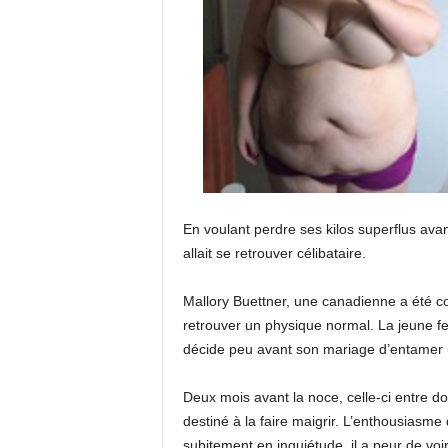
En voulant perdre ses kilos superflus ava
allait se retrouver célibataire.
Mallory Buettner, une canadienne a été con
retrouver un physique normal. La jeune f
décide peu avant son mariage d’entamer 
Deux mois avant la noce, celle-ci entre do
destiné à la faire maigrir. L’enthousiasme
subitement en inquiétude, il a peur de voir