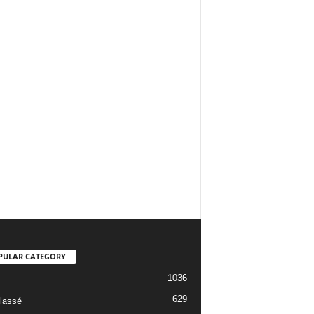
PULAR CATEGORY
1036
629
lassé