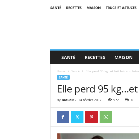
SANTÉ
RECETTES
MAISON
TRUCS ET ASTUCES
SANTÉ
RECETTES
MAISON
Home
Santé
Elle perd 95 kg…et fait fuir son futur
SANTÉ
Elle perd 95 kg…et 
By
moudir
-
14 février 2017
972
0