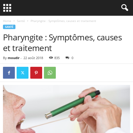
Home
Santé
Pharyngite : Symptômes, causes et traitement
SANTÉ
Pharyngite : Symptômes, causes
et traitement
By
moudir
-
22 août 2018
835
0