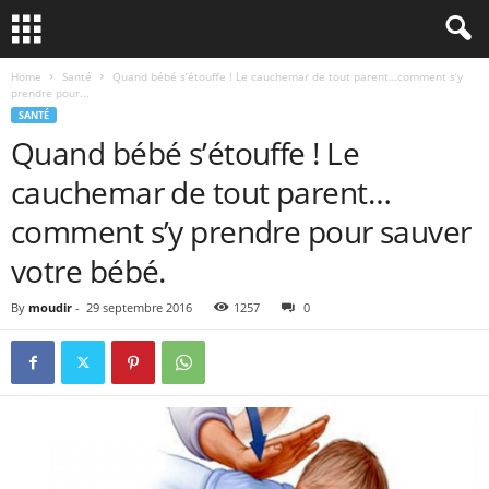
Home
Santé
Quand bébé s’étouffe ! Le cauchemar de tout parent…comment s’y
prendre pour...
SANTÉ
Quand bébé s’étouffe ! Le
cauchemar de tout parent…
comment s’y prendre pour sauver
votre bébé.
By
moudir
-
29 septembre 2016
1257
0