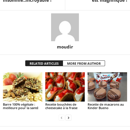
moudir
RELATED ARTICLES
MORE FROM AUTHOR
Barre 100% végétale :
Recette bouchées de
Recette de macarons au
meilleure pour la santé
cheesecake à la fraise
Kinder Bueno