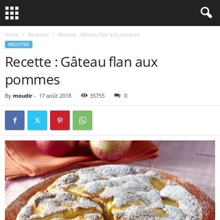
Home
Recettes
Recette : Gâteau flan aux pommes
RECETTES
Recette : Gâteau flan aux
pommes
By
moudir
-
17 août 2018
35755
0