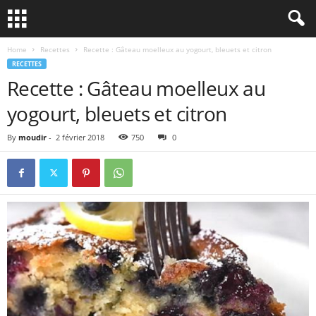
Home
Recettes
Recette : Gâteau moelleux au yogourt, bleuets et citron
RECETTES
Recette : Gâteau moelleux au
yogourt, bleuets et citron
By
moudir
-
2 février 2018
750
0