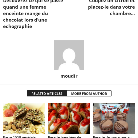
Découvrez ce qui se passe
Coupez un citron et
quand une femme
placez-le dans votre
enceinte mange du
chambre…
chocolat lors d’une
échographie
moudir
RELATED ARTICLES
MORE FROM AUTHOR
Barre 100% végétale :
Recette bouchées de
Recette de macarons au