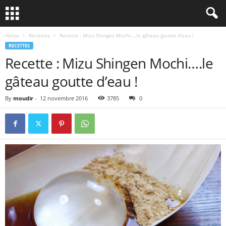
Home
Recettes
Recette : Mizu Shingen Mochi….le gâteau goutte d’eau !
RECETTES
Recette : Mizu Shingen Mochi….le
gâteau goutte d’eau !
By
moudir
-
12 novembre 2016
3785
0