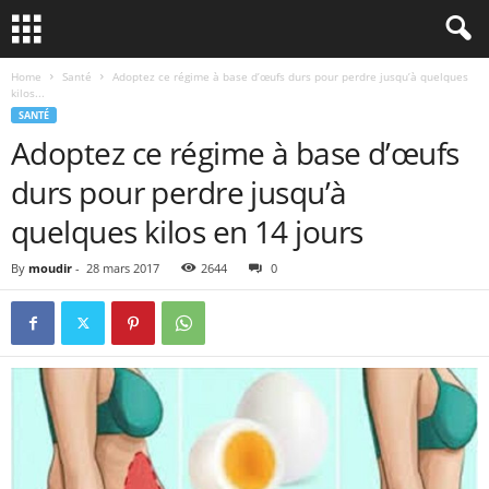
Home
Santé
Adoptez ce régime à base d’œufs durs pour perdre jusqu’à quelques
kilos...
SANTÉ
Adoptez ce régime à base d’œufs
durs pour perdre jusqu’à
quelques kilos en 14 jours
By
moudir
-
28 mars 2017
2644
0