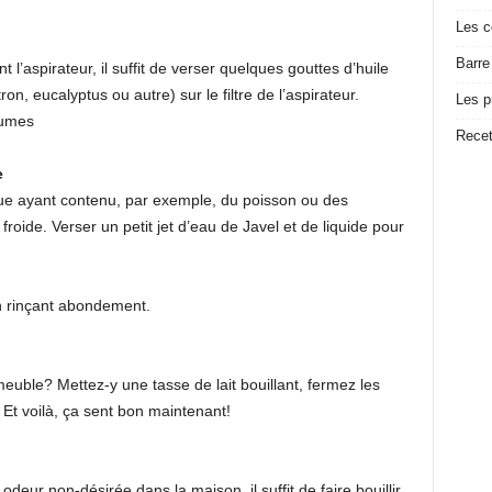
Les c
Barre
l’aspirateur, il suffit de verser quelques gouttes d’huile
on, eucalyptus ou autre) sur le filtre de l’aspirateur.
Les p
rumes
Recet
e
ue ayant contenu, par exemple, du poisson ou des
froide. Verser un petit jet d’eau de Javel et de liquide pour
n rinçant abondement.
ble? Mettez-y une tasse de lait bouillant, fermez les
 Et voilà, ça sent bon maintenant!
deur non-désirée dans la maison, il suffit de faire bouillir