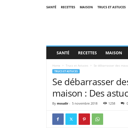
SANTÉ
RECETTES
MAISON
TRUCS ET ASTUCES
SANTÉ
RECETTES
MAISON
Home
Trucs et Astuces
Se débarrasser des mauva
TRUCS ET ASTUCES
Se débarrasser de
maison : Des astu
By
moudir
-
5 novembre 2018
1258