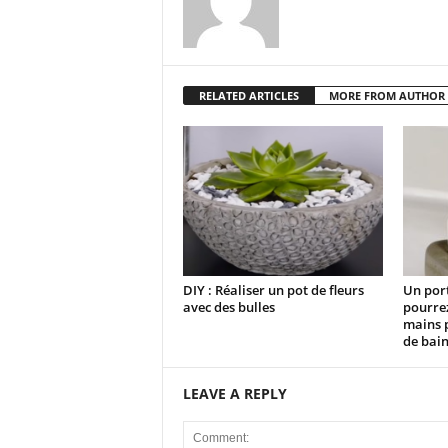
RELATED ARTICLES
MORE FROM AUTHOR
DIY : Réaliser un pot de fleurs
Un por
avec des bulles
pourrez
mains p
de bai
LEAVE A REPLY