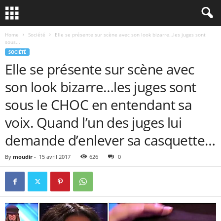
Home
Société
Elle se présente sur scène avec son look bizarre…les juges sont
sous...
SOCIÉTÉ
Elle se présente sur scène avec
son look bizarre…les juges sont
sous le CHOC en entendant sa
voix. Quand l’un des juges lui
demande d’enlever sa casquette…
By
moudir
-
15 avril 2017
626
0