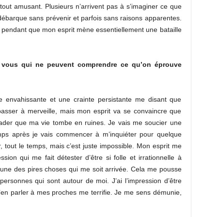
 tout amusant. Plusieurs n’arrivent pas à s’imaginer ce que
débarque sans prévenir et parfois sans raisons apparentes.
s pendant que mon esprit mène essentiellement une bataille
re vous qui ne peuvent comprendre ce qu’on éprouve
de envahissante et une crainte persistante me disant que
passer à merveille, mais mon esprit va se convaincre que
uader que ma vie tombe en ruines. Je vais me soucier une
ps après je vais commencer à m’inquiéter pour quelque
 tout le temps, mais c’est juste impossible. Mon esprit me
on qui me fait détester d’être si folle et irrationnelle à
’une des pires choses qui me soit arrivée. Cela me pousse
ersonnes qui sont autour de moi. J’ai l’impression d’être
d’en parler à mes proches me terrifie. Je me sens démunie,