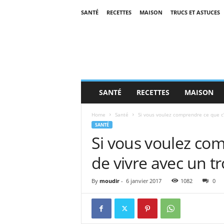
SANTÉ
RECETTES
MAISON
TRUCS ET ASTUCES
SANTÉ
RECETTES
MAISON
Home
Santé
Si vous voulez comprendre ce que c’
SANTÉ
Si vous voulez co
de vivre avec un t
By
moudir
-
6 janvier 2017
1082
0