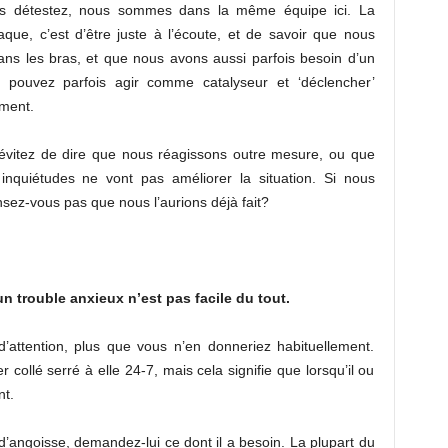
ous détestez, nous sommes dans la même équipe ici. La
que, c’est d’être juste à l’écoute, et de savoir que nous
ans les bras, et que nous avons aussi parfois besoin d’un
pouvez parfois agir comme catalyseur et ‘déclencher’
ement.
, évitez de dire que nous réagissons outre mesure, ou que
nquiétudes ne vont pas améliorer la situation. Si nous
sez-vous pas que nous l’aurions déjà fait?
n trouble anxieux n’est pas facile du tout.
attention, plus que vous n’en donneriez habituellement.
 collé serré à elle 24-7, mais cela signifie que lorsqu’il ou
nt.
’angoisse, demandez-lui ce dont il a besoin. La plupart du