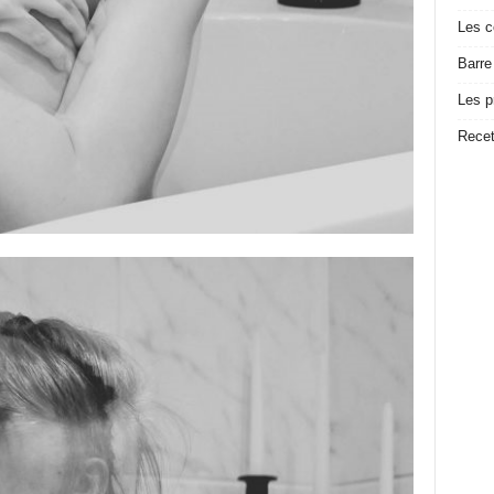
Les c
Barre
Les p
Recet