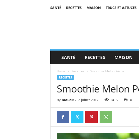
SANTÉ
RECETTES
MAISON
TRUCS ET ASTUCES
SANTÉ
RECETTES
MAISON
Home
Recettes
Smoothie Melon Pêche
RECETTES
Smoothie Melon P
By
moudir
-
2 juillet 2017
1415
0