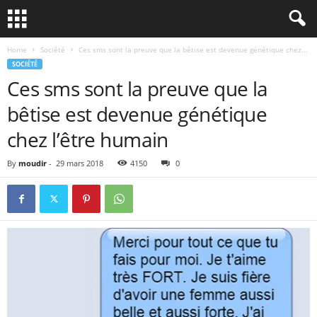
Home
Société
Ces sms sont la preuve que la bêtise est devenue génétique chez...
SOCIÉTÉ
Ces sms sont la preuve que la
bêtise est devenue génétique
chez l’être humain
By
moudir
-
29 mars 2018
4150
0