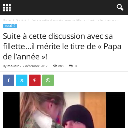
Home
Société
Suite à cette discussion avec sa fillette…il mérite le titre de «...
SOCIÉTÉ
Suite à cette discussion avec sa
fillette…il mérite le titre de « Papa
de l’année »!
By
moudir
-
7 décembre 2017
888
0