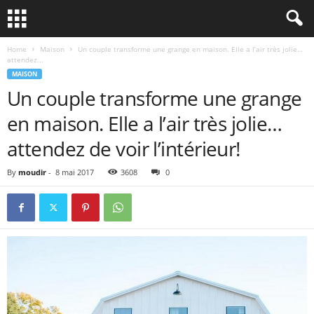
Home
Maison
Un couple transforme une grange en maison. Elle a l’air très jolie…
attendez...
MAISON
Un couple transforme une grange
en maison. Elle a l’air très jolie…
attendez de voir l’intérieur!
By
moudir
-
8 mai 2017
3608
0