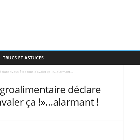
TRUCS ET ASTUCES
éclare «Vous êtes fous d’avaler ça !»…alarmant...
’agroalimentaire déclare
avaler ça !»…alarmant !
0