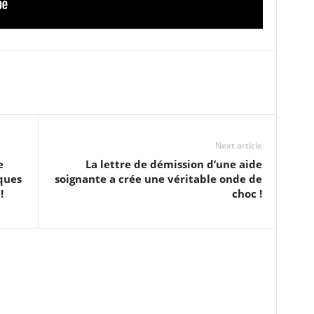
Next article
e
La lettre de démission d’une aide
ques
soignante a crée une véritable onde de
!
choc !