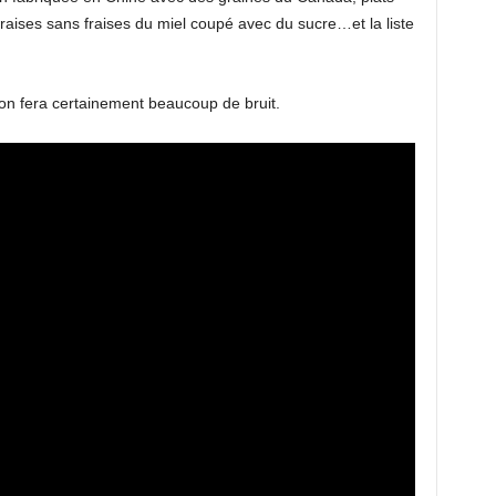
fraises sans fraises du miel coupé avec du sucre…et la liste
ion fera certainement beaucoup de bruit.