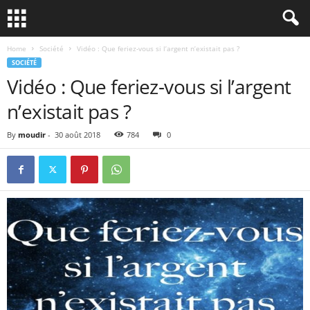
Home
Société
Vidéo : Que feriez-vous si l’argent n’existait pas ?
SOCIÉTÉ
Vidéo : Que feriez-vous si l’argent
n’existait pas ?
By
moudir
-
30 août 2018
784
0