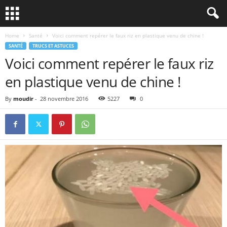
Home
Santé
Voici comment repérer le faux riz en plastique venu de chine !
SANTÉ
TRUCS ET ASTUCES
Voici comment repérer le faux riz
en plastique venu de chine !
By
moudir
-
28 novembre 2016
5227
0