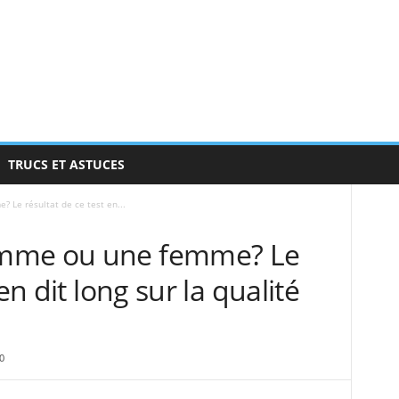
TRUCS ET ASTUCES
Le résultat de ce test en...
omme ou une femme? Le
en dit long sur la qualité
0