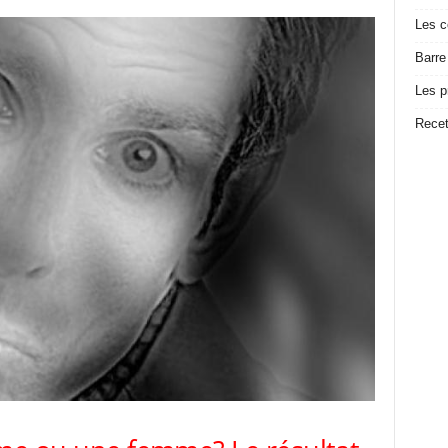
Les c
Barre
Les p
Recet