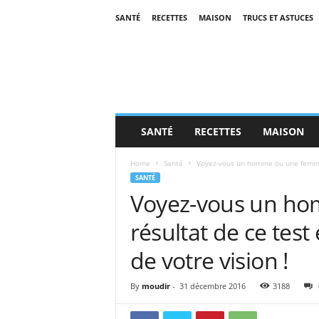
SANTÉ
RECETTES
MAISON
TRUCS ET ASTUCES
SANTÉ
RECETTES
MAISON
Home
Santé
Voyez-vous un homme ou une femme? 
SANTÉ
Voyez-vous un h
résultat de ce test 
de votre vision !
By
moudir
-
31 décembre 2016
3188