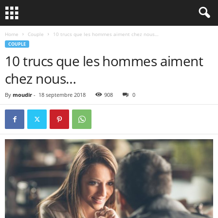
Home
Couple
10 trucs que les hommes aiment chez nous…
COUPLE
10 trucs que les hommes aiment
chez nous…
By
moudir
-
18 septembre 2018
908
0