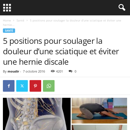
Home
Santé
5 positions pour soulager la douleur d’une sciatique et éviter une
hernie...
SANTÉ
5 positions pour soulager la
douleur d’une sciatique et éviter
une hernie discale
By
moudir
-
7 octobre 2016
4201
0