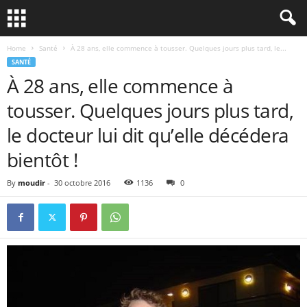
Home
Santé
À 28 ans, elle commence à tousser. Quelques jours plus tard, le...
SANTÉ
À 28 ans, elle commence à
tousser. Quelques jours plus tard,
le docteur lui dit qu’elle décédera
bientôt !
By
moudir
-
30 octobre 2016
1136
0