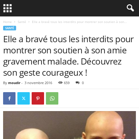
Home
Santé
Elle a bravé tous les interdits pour montrer son soutien à son...
SANTÉ
Elle a bravé tous les interdits pour
montrer son soutien à son amie
gravement malade. Découvrez
son geste courageux !
By
moudir
-
3 novembre 2016
659
0