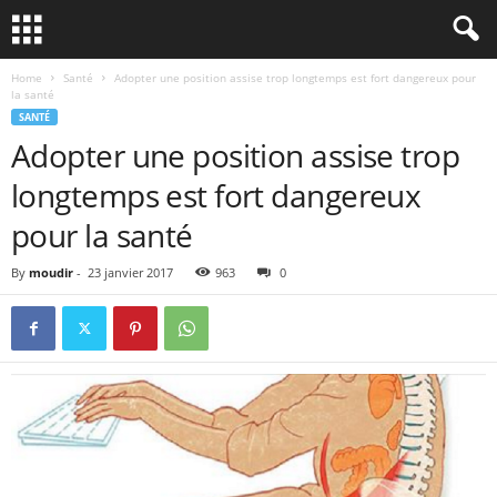
Home
Santé
Adopter une position assise trop longtemps est fort dangereux pour
la santé
SANTÉ
Adopter une position assise trop
longtemps est fort dangereux
pour la santé
By
moudir
-
23 janvier 2017
963
0