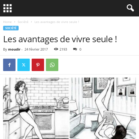
Home
Société
Les avantages de vivre seule !
SOCIÉTÉ
Les avantages de vivre seule !
By
moudir
-
24 février 2017
2193
0