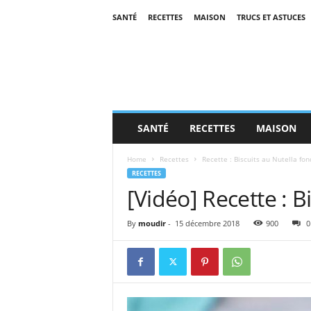
SANTÉ
RECETTES
MAISON
TRUCS ET ASTUCES
SANTÉ
RECETTES
MAISON
Home
Recettes
Recette : Biscuits au Nutella fo
RECETTES
[Vidéo] Recette : B
By
moudir
-
15 décembre 2018
900
0