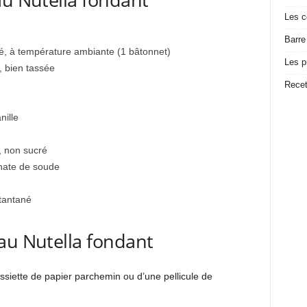
Les c
Barre
é, à température ambiante (1 bâtonnet)
Les p
 bien tassée
Recet
nille
, non sucré
onate de soude
stantané
 au Nutella fondant
ssiette de papier parchemin ou d’une pellicule de