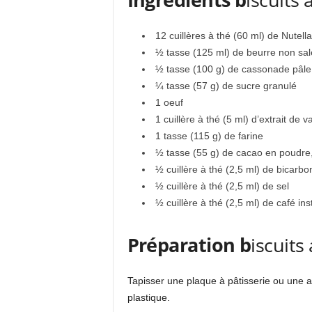
12 cuillères à thé (60 ml) de Nutella
½ tasse (125 ml) de beurre non sal
½ tasse (100 g) de cassonade pâle,
¼ tasse (57 g) de sucre granulé
1 oeuf
1 cuillère à thé (5 ml) d’extrait de va
1 tasse (115 g) de farine
½ tasse (55 g) de cacao en poudre
½ cuillère à thé (2,5 ml) de bicarb
½ cuillère à thé (2,5 ml) de sel
½ cuillère à thé (2,5 ml) de café in
Préparation b
iscuits
Tapisser une plaque à pâtisserie ou une a
plastique.