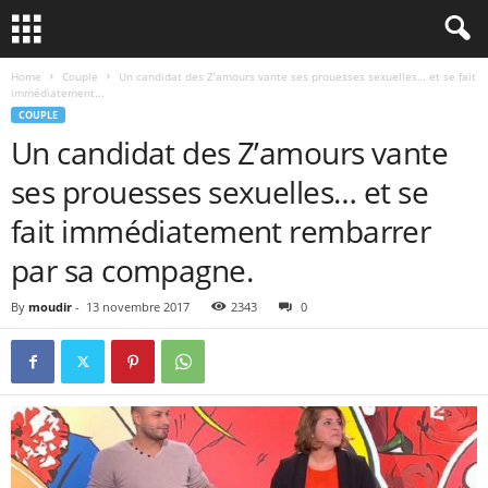
Home
Couple
Un candidat des Z’amours vante ses prouesses sexuelles… et se fait
immédiatement...
COUPLE
Un candidat des Z’amours vante
ses prouesses sexuelles… et se
fait immédiatement rembarrer
par sa compagne.
By
moudir
-
13 novembre 2017
2343
0