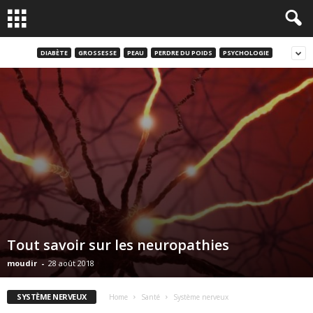
DIABÈTE
GROSSESSE
PEAU
PERDRE DU POIDS
PSYCHOLOGIE
Tout savoir sur les neuropathies
moudir
-
28 août 2018
SYSTÈME NERVEUX
Home
Santé
Système nerveux