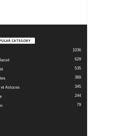
PULAR CATEGORY
1036
629
lassé
535
té
389
tes
345
 et Astuces
244
e
79
on