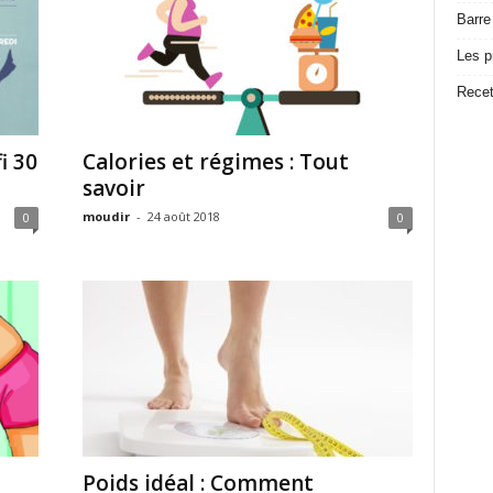
Barre
Les p
Recet
i 30
Calories et régimes : Tout
savoir
moudir
-
24 août 2018
0
0
Poids idéal : Comment