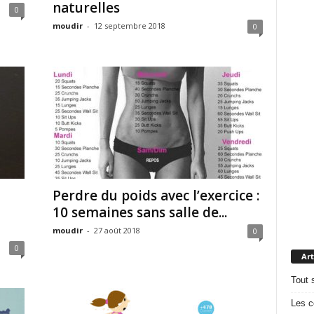
naturelles
0
moudir
-
12 septembre 2018
0
Perdre du poids avec l’exercice :
n
10 semaines sans salle de...
moudir
-
27 août 2018
0
0
Art
Tout 
Les c