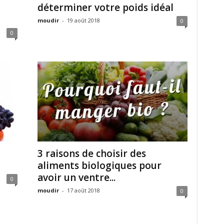
déterminer votre poids idéal
moudir
-
19 août 2018
0
0
3 raisons de choisir des
aliments biologiques pour
avoir un ventre...
0
moudir
-
17 août 2018
0