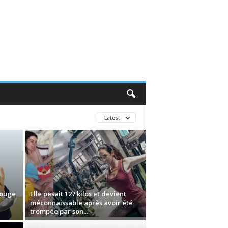
Latest
rouge
Elle pesait 127 kilos et devient
méconnaissable après avoir été
trompée par son...