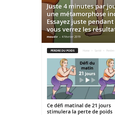
Juste 4 minutes par jo
une métamorphose in
Essayez juste pendant 
vous verrez les résultat
moudir
-
4 février 2019
PERDRE DU POIDS
Home
Santé
Perdre
Ce défi matinal de 21 jours
stimulera la perte de poids