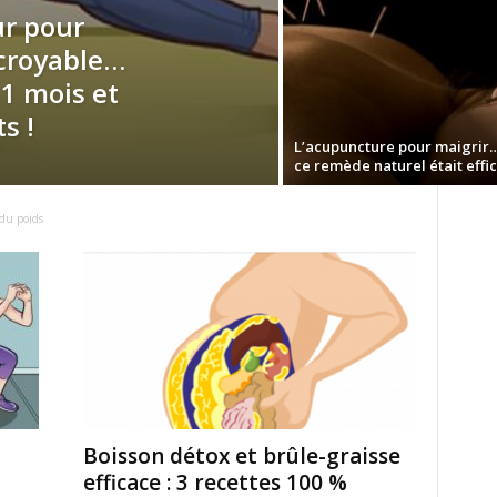
ur pour
croyable…
1 mois et
s !
L’acupuncture pour maigrir…
ce remède naturel était effi
 du poids
Boisson détox et brûle-graisse
efficace : 3 recettes 100 %