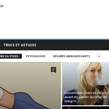
CES
TRUCS ET ASTUCES
DRE DU POIDS
PSYCHOLOGIE
RÉGIMES AMAIGRISSANTS
0
Consommer 2 verres de vin 
avant de passer au lit ferait
maigrir...