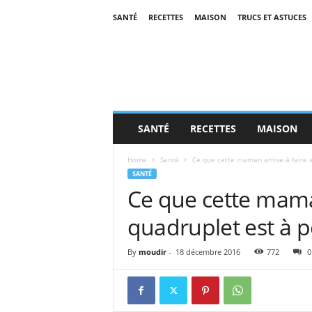
SANTÉ
RECETTES
MAISON
TRUCS ET ASTUCES
SANTÉ
RECETTES
MAISON
Home
Santé
Ce que cette maman arrive à faire a
SANTÉ
Ce que cette maman
quadruplet est à p
By
moudir
-
18 décembre 2016
772
0