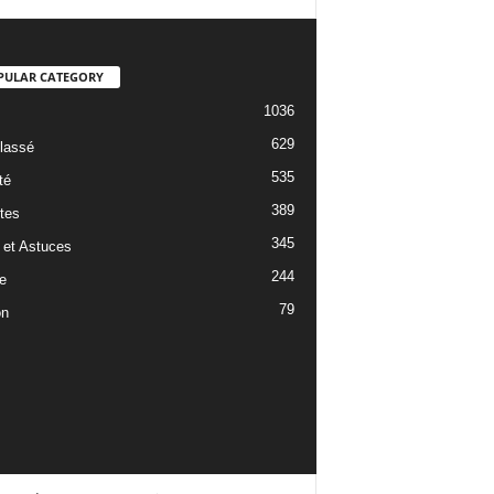
PULAR CATEGORY
1036
629
lassé
535
té
389
tes
345
 et Astuces
244
e
79
on