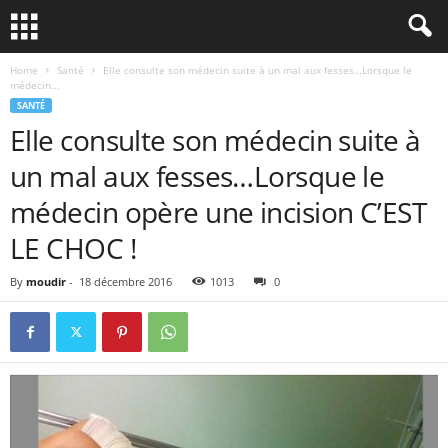
Home
Santé
Elle consulte son médecin suite à un mal aux fesses…Lorsque le
médecin...
SANTÉ
Elle consulte son médecin suite à
un mal aux fesses…Lorsque le
médecin opère une incision C’EST
LE CHOC !
By
moudir
-
18 décembre 2016
1013
0