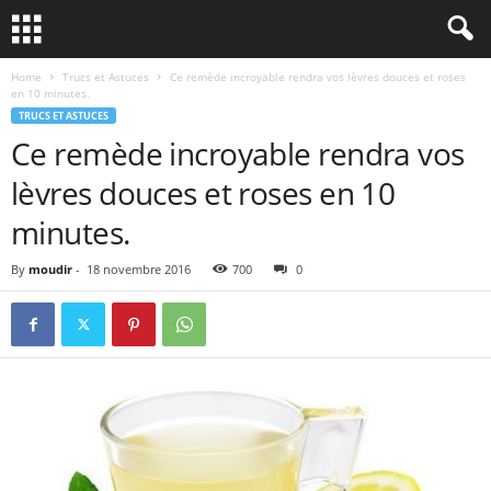
Home
Trucs et Astuces
Ce remède incroyable rendra vos lèvres douces et roses
en 10 minutes.
TRUCS ET ASTUCES
Ce remède incroyable rendra vos
lèvres douces et roses en 10
minutes.
By
moudir
-
18 novembre 2016
700
0