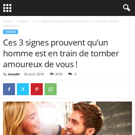
Home
Couple
Ces 3 signes prouvent qu’un homme est en train de tomber
amoureux...
COUPLE
Ces 3 signes prouvent qu’un
homme est en train de tomber
amoureux de vous !
By
moudir
-
28 août 2018
2676
0