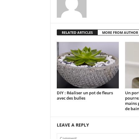
RELATED ARTICLES
MORE FROM AUTHOR
DIY : Réaliser un pot de fleurs
Un por
avec des bulles
pourrez
mains p
de bai
LEAVE A REPLY