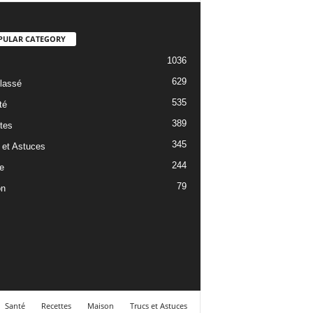
PULAR CATEGORY
1036
629
lassé
535
té
389
tes
345
 et Astuces
244
e
79
on
Santé
Recettes
Maison
Trucs et Astuces