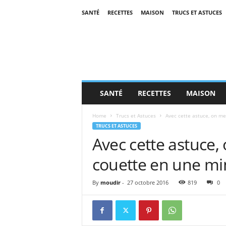
SANTÉ
RECETTES
MAISON
TRUCS ET ASTUCES
SANTÉ
RECETTES
MAISON
Home
Trucs et Astuces
Avec cette astuce, on me
TRUCS ET ASTUCES
Avec cette astuce,
couette en une mi
By
moudir
-
27 octobre 2016
819
0