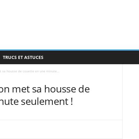
TRUCS ET ASTUCES
t sa housse de couette en une minute...
 on met sa housse de
nute seulement !