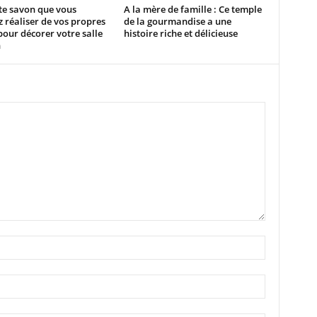
te savon que vous
A la mère de famille : Ce temple
 réaliser de vos propres
de la gourmandise a une
our décorer votre salle
histoire riche et délicieuse
n