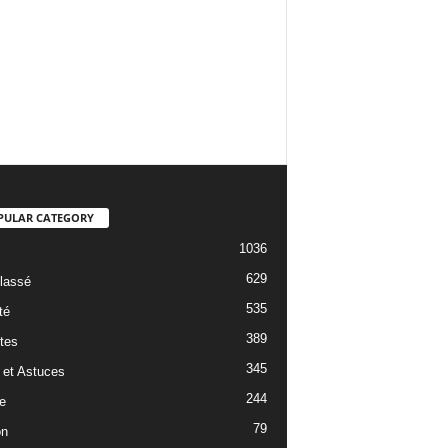
PULAR CATEGORY
1036
629
lassé
535
té
389
tes
345
 et Astuces
244
e
79
on