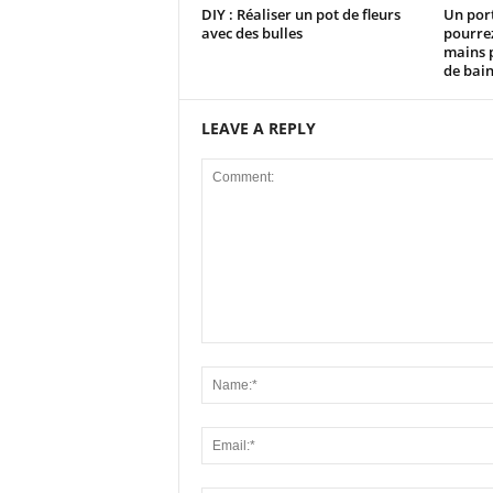
DIY : Réaliser un pot de fleurs
Un por
avec des bulles
pourrez
mains p
de bai
LEAVE A REPLY