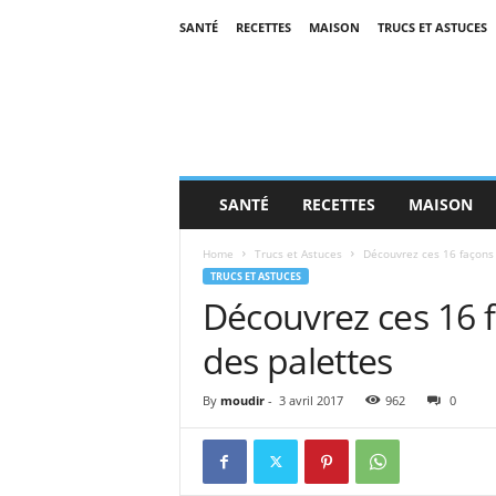
SANTÉ
RECETTES
MAISON
TRUCS ET ASTUCES
SANTÉ
RECETTES
MAISON
Home
Trucs et Astuces
Découvrez ces 16 façons g
TRUCS ET ASTUCES
Découvrez ces 16 fa
des palettes
By
moudir
-
3 avril 2017
962
0