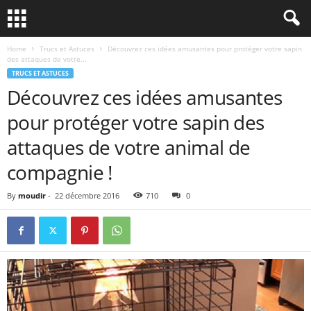
Home
Trucs et Astuces
Découvrez ces idées amusantes pour protéger votre sapin
des attaques de votre...
TRUCS ET ASTUCES
Découvrez ces idées amusantes
pour protéger votre sapin des
attaques de votre animal de
compagnie !
By
moudir
-
22 décembre 2016
710
0