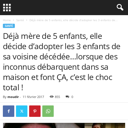
Home
Santé
Déjà mère de 5 enfants, elle décide d’adopter les 3 enfants de...
SANTÉ
Déjà mère de 5 enfants, elle
décide d’adopter les 3 enfants de
sa voisine décédée…lorsque des
inconnus débarquent dans sa
maison et font ÇA, c’est le choc
total !
By
moudir
-
11 février 2017
855
0