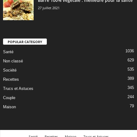
Barre 100% végétale : meilleure pour la santé
27 juillet 2021
POPULAR CATEGORY
1036
Santé
629
Non classé
535
Société
389
Recettes
345
Trucs et Astuces
244
Couple
79
Maison
Santé
Recettes
Maison
Trucs et Astuces