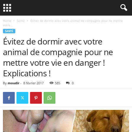
Home
Santé
Évitez de dormir avec votre animal de compagnie pour ne mettre
votre...
SANTÉ
Évitez de dormir avec votre
animal de compagnie pour ne
mettre votre vie en danger !
Explications !
By
moudir
-
8 février 2017
585
0