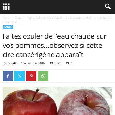
Home
Santé
Faites couler de l’eau chaude sur vos pommes…observez si cette cire
cancérigène...
SANTÉ
Faites couler de l’eau chaude sur
vos pommes…observez si cette
cire cancérigène apparaît
By
moudir
-
28 novembre 2016
1972
0