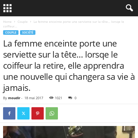
Home
Couple
La femme enceinte porte une serviette sur la tête… lorsqe le
coiffeur...
COUPLE
SOCIÉTÉ
La femme enceinte porte une
serviette sur la tête… lorsqe le
coiffeur la retire, elle apprendra
une nouvelle qui changera sa vie à
jamais.
By
moudir
-
18 mai 2017
1021
0