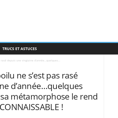
TRUCS ET ASTUCES
 rasé depuis une vingtaine d’année…quelques...
ilu ne s’est pas rasé
aine d’année…quelques
, sa métamorphose le rend
CONNAISSABLE !