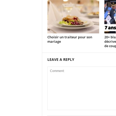
Choisir un traiteur pour son
20+ bla
mariage
décrive
de cou
LEAVE A REPLY