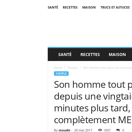
SANTÉ
RECETTES
MAISON
TRUCS ET ASTUCES
SANTÉ
RECETTES
MAISON
Home
Couple
Son homme tout poilu ne s’est pas
COUPLE
Son homme tout po
depuis une vingt
minutes plus tard
complètement ME
By
moudir
-
20 mai 2017
1007
0