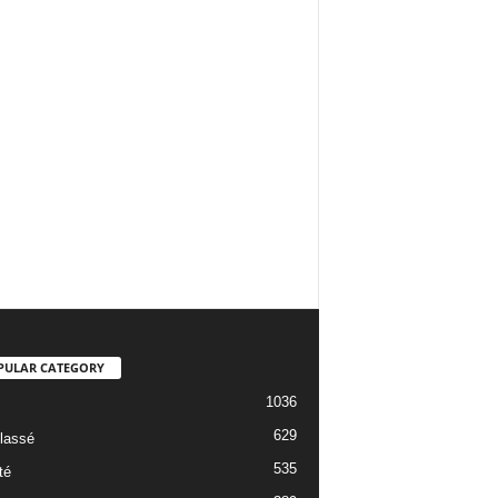
PULAR CATEGORY
1036
629
lassé
535
té