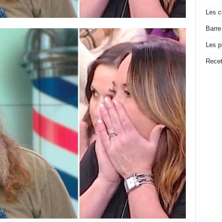
Les c
Barre
Les p
Recet