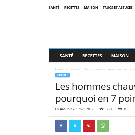
SANTÉ
RECETTES
MAISON
TRUCS ET ASTUCES
SANTÉ
RECETTES
MAISON
Home
Couple
Les hommes chauves sont parfaits !
COUPLE
Les hommes chauves
pourquoi en 7 poin
By
moudir
-
1 avril 2017
1721
0