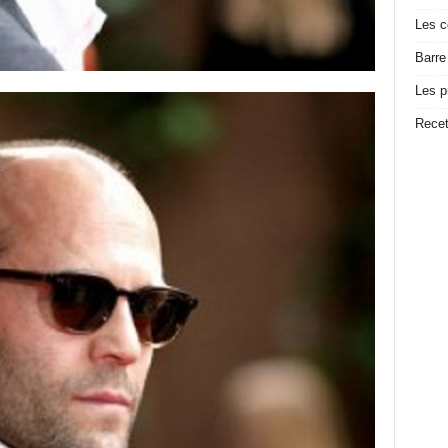
Les c
Barre
Les p
Recet