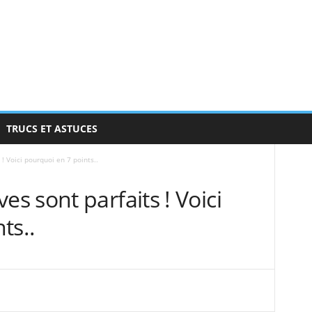
TRUCS ET ASTUCES
 Voici pourquoi en 7 points..
 sont parfaits ! Voici
ts..