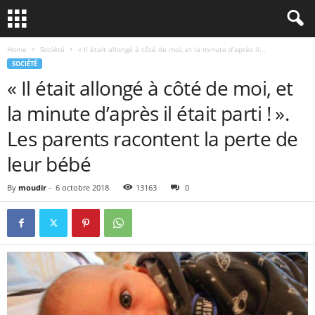
Home
Société
« Il était allongé à côté de moi, et la minute d’après il...
SOCIÉTÉ
« Il était allongé à côté de moi, et
la minute d’après il était parti ! ».
Les parents racontent la perte de
leur bébé
By
moudir
-
6 octobre 2018
13163
0