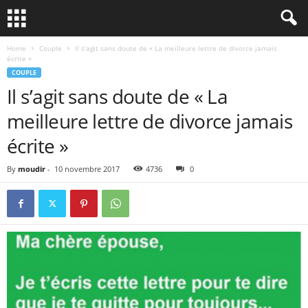
Home
Couple
Il s’agit sans doute de « La meilleure lettre de divorce jamais
écrite »
COUPLE
Il s’agit sans doute de « La
meilleure lettre de divorce jamais
écrite »
By
moudir
-
10 novembre 2017
4736
0