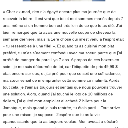
« Cher ex-mari, rien n’a égayé encore plus ma journée que de
recevoir ta lettre. Il est vrai que toi et moi sommes mariés depuis 7
ans, même si un homme bon est très loin de ce que tu as été. J’ai
bien remarqué que tu avais une nouvelle coupe de cheveux la
semaine dernière, mais la 1ère chose qui m’est venu à l’esprit était
« tu ressembles à une fille! ». Et quand tu as cuisiné mon plat
préféré, tu m’as sûrement confondu avec ma soeur, parce que j’ai
arrêté de manger du porc il ya 7 ans. A propos de ces boxers en
soie : je me suis détournée de toi, car l’étiquette de prix 49,99 $
était encore sur eux, et j’ai prié pour que ce soit une coïncidence,
ma sœur venait de m’emprunter cette somme ce matin-là. Après
tout cela, je t’aimais toujours et sentais que nous pouvions trouver
une solution. Alors, quand j’ai touché le loto de 10 millions de
dollars, j’ai quitté mon emploi et ai acheté 2 billets pour la
Jamaïque, mais quand je suis rentrée, tu étais parti… Tout arrive
pour une raison, je suppose. J’espère que tu as la vie
épanouissante que tu as toujours voulue. Mon avocat a déclaré