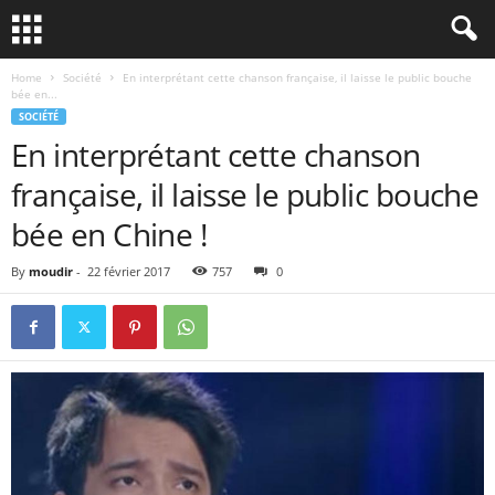
Home
Société
En interprétant cette chanson française, il laisse le public bouche
bée en...
SOCIÉTÉ
En interprétant cette chanson
française, il laisse le public bouche
bée en Chine !
By
moudir
-
22 février 2017
757
0