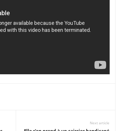
Next article
s
Elle s’en prend à un caissier handicapé