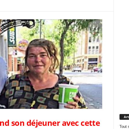
Art
end son déjeuner avec cette
Tout 