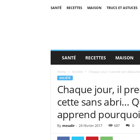
SANTÉ
RECETTES
MAISON
TRUCS ET ASTUCES
SANTÉ
RECETTES
MAISON
Home
Société
Chaque jour, il prend son déjeune
SOCIÉTÉ
Chaque jour, il pr
cette sans abri… Q
apprend pourquoi 
By
moudir
-
24 février 2017
687
0