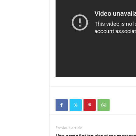
Previous article
Une compilation des pires message