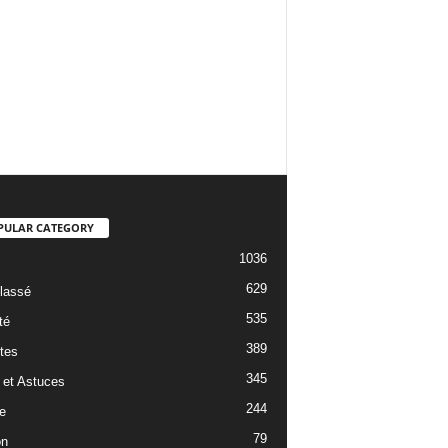
PULAR CATEGORY
1036
629
lassé
535
té
389
tes
345
 et Astuces
244
e
79
on