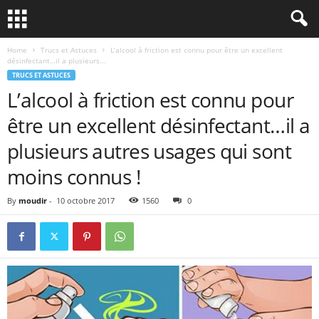
Home
Trucs et Astuces
L’alcool à friction est connu pour être un excellent
désinfectant…il a plusieurs...
TRUCS ET ASTUCES
L’alcool à friction est connu pour
être un excellent désinfectant…il a
plusieurs autres usages qui sont
moins connus !
By
moudir
-
10 octobre 2017
1560
0