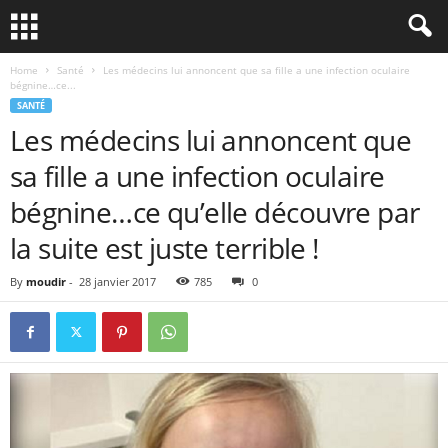
Home
Santé
Les médecins lui annoncent que sa fille a une infection oculaire
bégnine…ce...
SANTÉ
Les médecins lui annoncent que
sa fille a une infection oculaire
bégnine…ce qu’elle découvre par
la suite est juste terrible !
By
moudir
-
28 janvier 2017
785
0