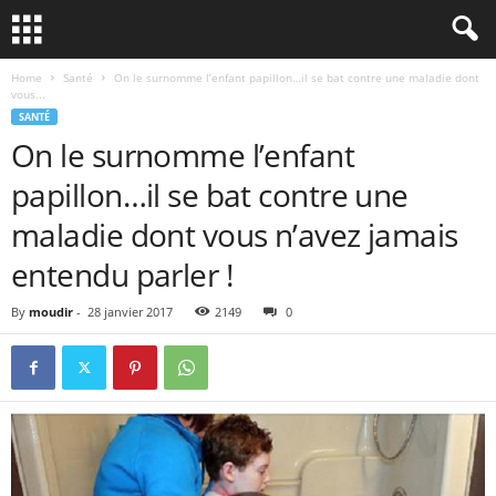
Home
Santé
On le surnomme l’enfant papillon…il se bat contre une maladie dont
vous...
SANTÉ
On le surnomme l’enfant
papillon…il se bat contre une
maladie dont vous n’avez jamais
entendu parler !
By
moudir
-
28 janvier 2017
2149
0